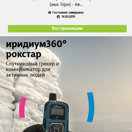
(мыс Горн) - Ав...
Состояние: завершено
14.05.2019
Все трансляции
иридиум360°
рокстар
Спутниковый трекер и
коммуникатор для
активных людей